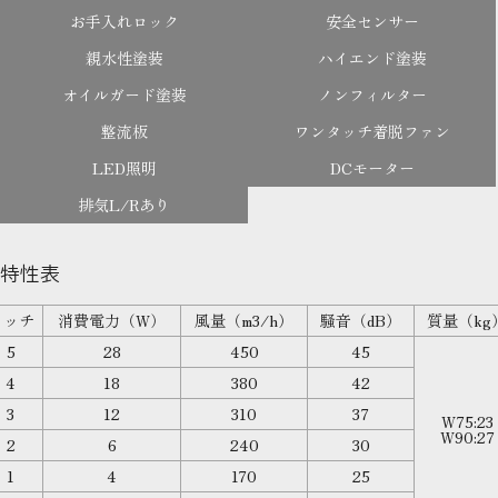
お手入れロック
安全センサー
親水性塗装
ハイエンド塗装
オイルガード塗装
ノンフィルター
整流板
ワンタッチ着脱ファン
LED照明
DCモーター
排気L/Rあり
特性表
ノッチ
消費電力（W）
風量（m3/h）
騒音（dB）
質量（kg
5
28
450
45
4
18
380
42
3
12
310
37
W75:23
W90:27
2
6
240
30
1
4
170
25