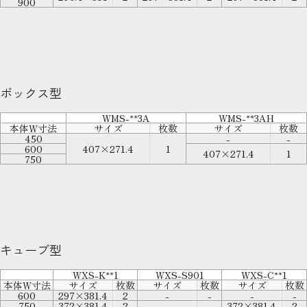
900
ボックス型
WMS-**3A
WMS-**3AH
本体W寸法
サイズ
枚数
サイズ
枚数
450
-
-
600
407×271.4
1
407×271.4
1
750
キューブ型
WXS-K**1
WXS-S901
WXS-C**1
本体W寸法
サイズ
枚数
サイズ
枚数
サイズ
枚数
600
297×381.4
2
-
-
-
-
750
372×381.4
2
-
-
372×381.4
2