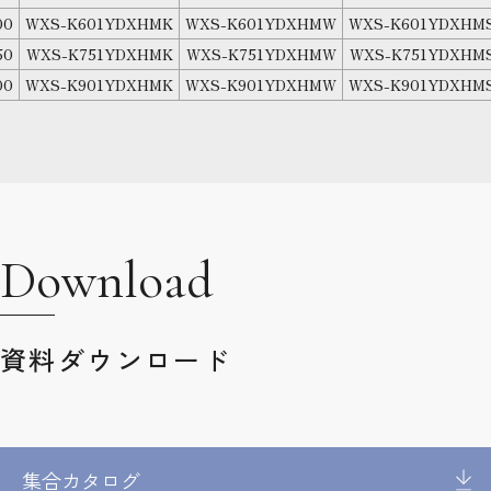
00
WXS-K601YDXHMK
WXS-K601YDXHMW
WXS-K601YDXHMS
50
WXS-K751YDXHMK
WXS-K751YDXHMW
WXS-K751YDXHMS
00
WXS-K901YDXHMK
WXS-K901YDXHMW
WXS-K901YDXHMS
Download
資料ダウンロード
集合カタログ