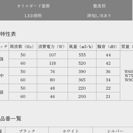
オイルガード塗装
整流板
LED照明
排気L/Rあり
特性表
ッチ
周波数（Hz）
消費電力（W）
風量（m3/h）
騒音（dB）
質量（
50
107
555
44
強
60
118
520
42
50
76
390
36
W60
中
W75
60
80
365
34
W90
50
48
220
22
弱
60
46
200
21
品番一覧
幅
ブラック
ホワイト
シルバー