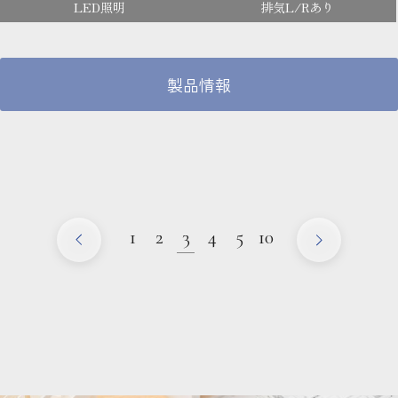
LED照明
排気L/Rあり
製品情報
1
2
3
4
5
10