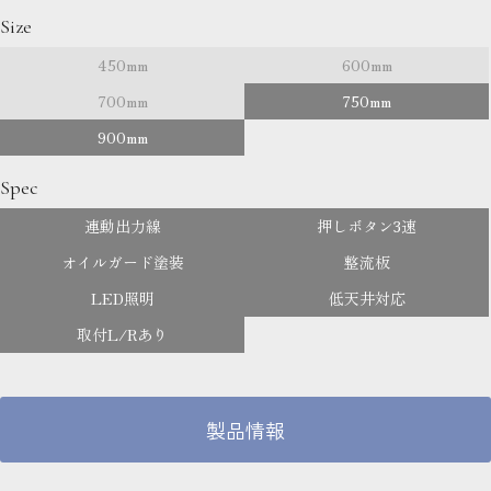
Size
450mm
600mm
700mm
750mm
900mm
Spec
連動出力線
押しボタン3速
オイルガード塗装
整流板
LED照明
低天井対応
取付L/Rあり
製品情報