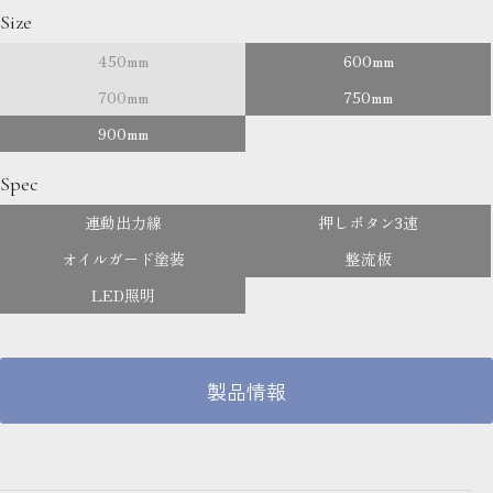
Size
450mm
600mm
700mm
750mm
900mm
Spec
連動出力線
押しボタン3速
オイルガード塗装
整流板
LED照明
製品情報