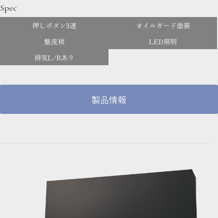
Spec
押しボタン3速
オイルガード塗装
整流板
LED照明
排気L/Rあり
製品情報