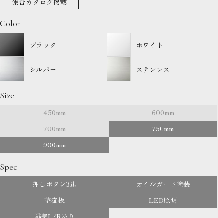
集合カタログ掲載
Color
ブラック
ホワイト
シルバー
ステンレス
Size
450mm
600mm
700mm
750mm
900mm
Spec
押しボタン3速
オイルガード塗装
整流板
LED照明
排気L/Rあり