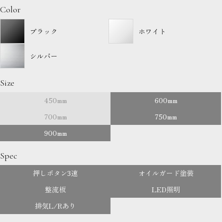
Color
ブラック
ホワイト
シルバー
Size
450mm
600mm
700mm
750mm
900mm
Spec
押しボタン3速
オイルガード塗装
整流板
LED照明
排気L/Rあり