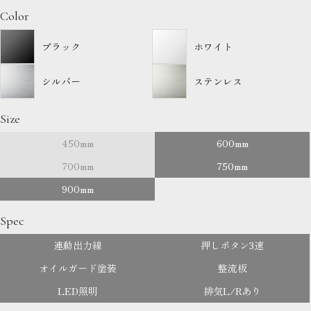
Color
ブラック
ホワイト
シルバー
ステンレス
Size
450mm
600mm
700mm
750mm
900mm
Spec
連動出力線
押しボタン3速
オイルガード塗装
整流板
LED照明
排気L/Rあり