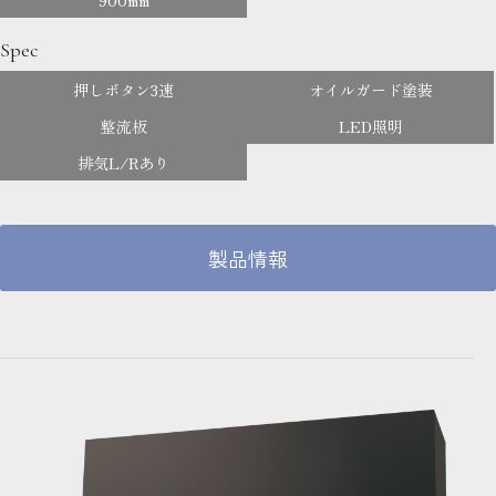
Spec
押しボタン3速
オイルガード塗装
整流板
LED照明
排気L/Rあり
製品情報