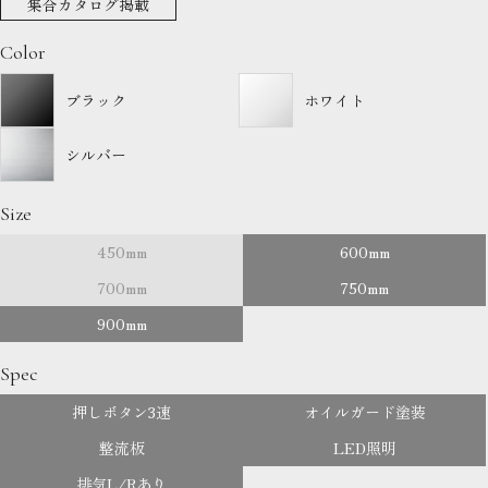
集合カタログ掲載
Color
ブラック
ホワイト
シルバー
Size
450mm
600mm
700mm
750mm
900mm
Spec
押しボタン3速
オイルガード塗装
整流板
LED照明
排気L/Rあり