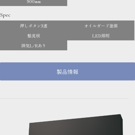
900mm
Spec
押しボタン3速
オイルガード塗装
整流板
LED照明
排気L/Rあり
製品情報