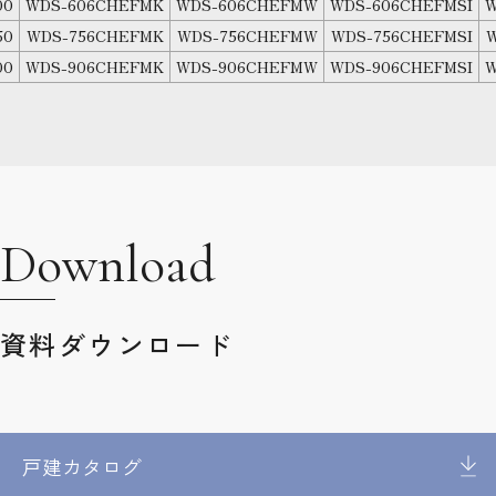
00
WDS-606CHEFMK
WDS-606CHEFMW
WDS-606CHEFMSI
W
50
WDS-756CHEFMK
WDS-756CHEFMW
WDS-756CHEFMSI
W
00
WDS-906CHEFMK
WDS-906CHEFMW
WDS-906CHEFMSI
W
Download
資料ダウンロード
戸建カタログ