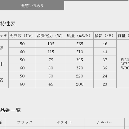
排気L/Rあり
特性表
ッチ
周波数（Hz）
消費電力（W）
風量（m3/h）
騒音（dB）
質量（
50
105
565
46
強
60
115
510
44
50
75
395
37
W60
中
W75
60
80
370
36
W90
50
50
220
24
弱
60
45
200
23
品番一覧
幅
ブラック
ホワイト
シルバー